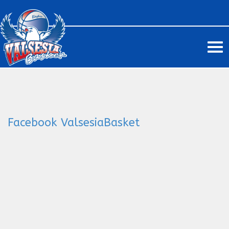
Me
Facebook ValsesiaBasket