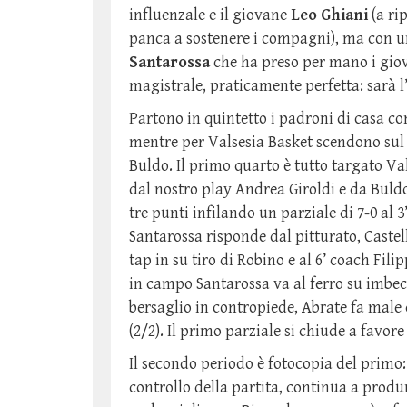
influenzale e il giovane
Leo Ghiani
(a ri
panca a sostenere i compagni), ma con u
Santarossa
che ha preso per mano i gio
magistrale, praticamente perfetta: sarà 
Partono in quintetto i padroni di casa co
mentre per Valsesia Basket scendono sul p
Buldo. Il primo quarto è tutto targato Val
dal nostro play Andrea Giroldi e da Buld
tre punti infilando un parziale di 7-0 al 
Santarossa risponde dal pitturato, Castel
tap in su tiro di Robino e al 6’ coach Fil
in campo Santarossa va al ferro su imbecc
bersaglio in contropiede, Abrate fa male d
(2/2). Il primo parziale si chiude a favore
Il secondo periodo è fotocopia del primo
controllo della partita, continua a prod