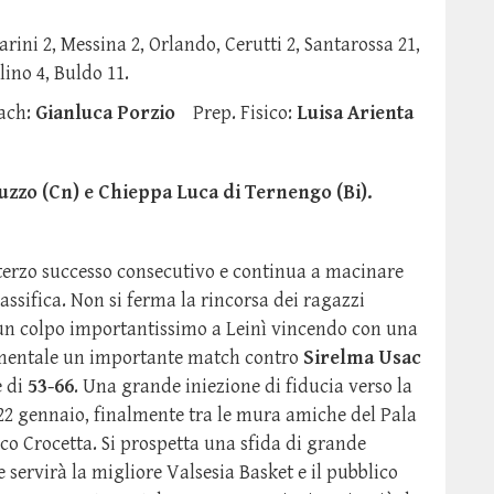
llarini 2, Messina 2, Orlando, Cerutti 2, Santarossa 21,
lino 4, Buldo 11.
oach:
Gianluca Porzio
Prep. Fisico:
Luisa Arienta
uzzo (Cn) e Chieppa Luca di Ternengo (Bi).
 terzo successo consecutivo e continua a macinare
lassifica. Non si ferma la rincorsa dei ragazzi
o un colpo importantissimo a Leinì vincendo con una
 mentale un importante match contro
Sirelma Usac
e di
53-66
. Una grande iniezione di fiducia verso la
2 gennaio, finalmente tra le mura amiche del Pala
co Crocetta. Si prospetta una sfida di grande
e servirà la migliore Valsesia Basket e il pubblico