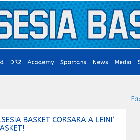
tà
DR2
Academy
Spartans
News
Media
Fa
LSESIA BASKET CORSARA A LEINI’
ASKET!