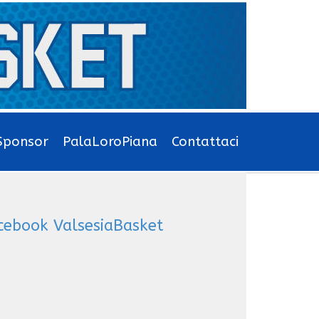
Sponsor
PalaLoroPiana
Contattaci
cebook ValsesiaBasket