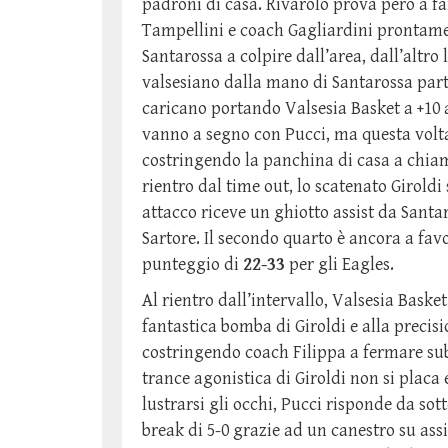
padroni di casa. Rivarolo prova però a fa
Tampellini e coach Gagliardini prontamen
Santarossa a colpire dall’area, dall’altro
valsesiano dalla mano di Santarossa part
caricano portando Valsesia Basket a +10 al
vanno a segno con Pucci, ma questa volta
costringendo la panchina di casa a chiama
rientro dal time out, lo scatenato Giroldi
attacco riceve un ghiotto assist da Santar
Sartore. Il secondo quarto è ancora a favo
punteggio di
22-33
per gli Eagles.
Al rientro dall’intervallo, Valsesia Baske
fantastica bomba di Giroldi e alla precisio
costringendo coach Filippa a fermare subit
trance agonistica di Giroldi non si placa
lustrarsi gli occhi, Pucci risponde da sot
break di 5-0 grazie ad un canestro su assi