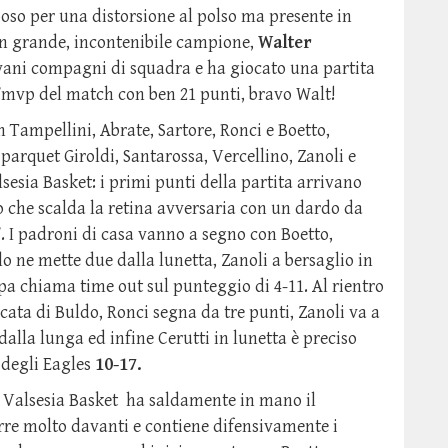
poso per una distorsione al polso ma presente in
n grande, incontenibile campione,
Walter
vani compagni di squadra e ha giocato una partita
l’mvp del match con ben 21 punti, bravo Walt!
n Tampellini, Abrate, Sartore, Ronci e Boetto,
arquet Giroldi, Santarossa, Vercellino, Zanoli e
sesia Basket: i primi punti della partita arrivano
o che scalda la retina avversaria con un dardo da
3’. I padroni di casa vanno a segno con Boetto,
lo ne mette due dalla lunetta, Zanoli a bersaglio in
ippa chiama time out sul punteggio di 4-11. Al rientro
ata di Buldo, Ronci segna da tre punti, Zanoli va a
alla lunga ed infine Cerutti in lunetta è preciso
 degli Eagles
10-17.
: Valsesia Basket ha saldamente in mano il
urre molto davanti e contiene difensivamente i