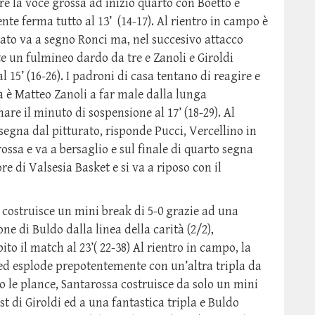
re la voce grossa ad inizio quarto con Boetto e
te ferma tutto al 13’ (14-17). Al rientro in campo è
 lato va a segno Ronci ma, nel succesivo attacco
e un fulmineo dardo da tre e Zanoli e Giroldi
 15’ (16-26). I padroni di casa tentano di reagire e
 è Matteo Zanoli a far male dalla lunga
re il minuto di sospensione al 17’ (18-29). Al
 segna dal pitturato, risponde Pucci, Vercellino in
ossa e va a bersaglio e sul finale di quarto segna
re di Valsesia Basket e si va a riposo con il
t costruisce un mini break di 5-0 grazie ad una
ne di Buldo dalla linea della carità (2/2),
o il match al 23’( 22-38) Al rientro in campo, la
 ed esplode prepotentemente con un’altra tripla da
to le plance, Santarossa costruisce da solo un mini
st di Giroldi ed a una fantastica tripla e Buldo