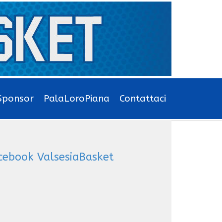
Sponsor
PalaLoroPiana
Contattaci
cebook ValsesiaBasket