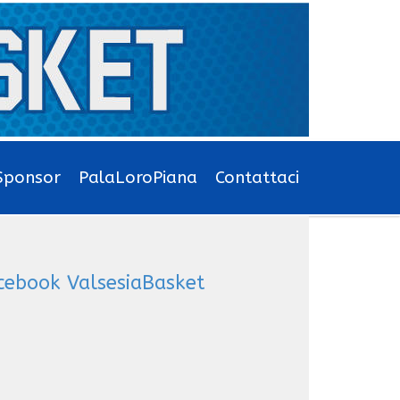
Sponsor
PalaLoroPiana
Contattaci
cebook ValsesiaBasket