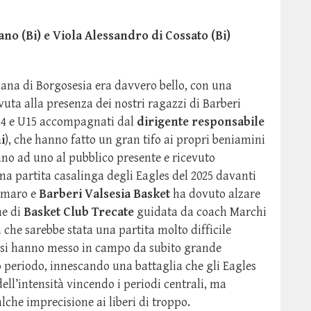
o (Bi) e Viola Alessandro di Cossato (Bi)
Piana di Borgosesia era davvero bello, con una
uta alla presenza dei nostri ragazzi di Barberi
14 e U15 accompagnati dal
dirigente responsabile
i
), che hanno fatto un gran tifo ai propri beniamini
 uno ad uno al pubblico presente e ricevuto
ima partita casalinga degli Eagles del 2025 davanti
 amaro e
Barberi Valsesia Basket
ha dovuto alzare
ne di
Basket Club Trecate
guidata da coach Marchi
a che sarebbe stata una partita molto difficile
aresi hanno messo in campo da subito grande
 periodo, innescando una battaglia che gli Eagles
ll’intensità vincendo i periodi centrali, ma
lche imprecisione ai liberi di troppo.