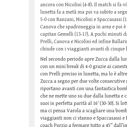
ancora con Nicolini (4-8). Il match si fa v
lunetta fa a metà ma poi va subito a segn
5-0 con Ranzani, Nicolini e Spaccasassi (1/
Canova che spadroneggia in area e poi è u
capitan Gemelli (13-17). A pochi minuti da
Prelli, Canova e Nicolini ed infine Ballari
chiude con i viaggianti avanti di cinque
Nel secondo periodo apre Zucca dalla lune
con un mini break di 4-0 grazie ai canes
con Prelli preciso in lunetta, ma lo è alt
Zucca a segno per due volte consecutive
riportano avanti con una fantastica bom
che ne mette uno su due dalla lunetta e c
suoi in perfetta parità al 16’ (30-30). Si 
ma ci pensa Varola a scagliare una bomba 
viaggianti non ci stanno e Spaccasassi e 
coach Porzio a fermare tutto a 45’’ dall’in