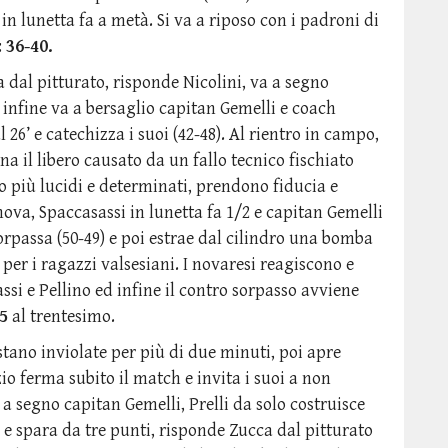
in lunetta fa a metà. Si va a riposo con i padroni di
:
36-40.
 dal pitturato, risponde Nicolini, va a segno
 infine va a bersaglio capitan Gemelli e coach
26’ e catechizza i suoi (42-48). Al rientro in campo,
a il libero causato da un fallo tecnico fischiato
no più lucidi e determinati, prendono fiducia e
va, Spaccasassi in lunetta fa 1/2 e capitan Gemelli
orpassa (50-49) e poi estrae dal cilindro una bomba
9 per i ragazzi valsesiani. I novaresi reagiscono e
ssi e Pellino ed infine il contro sorpasso avviene
5
al trentesimo.
estano inviolate per più di due minuti, poi apre
io ferma subito il match e invita i suoi a non
a a segno capitan Gemelli, Prelli da solo costruisce
o e spara da tre punti, risponde Zucca dal pitturato