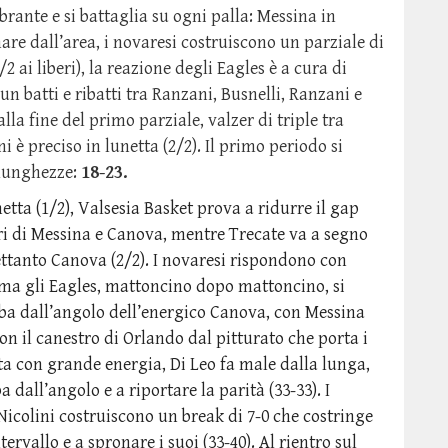
ibrante e si battaglia su ogni palla: Messina in
are dall’area, i novaresi costruiscono un parziale di
2 ai liberi), la reazione degli Eagles è a cura di
n batti e ribatti tra Ranzani, Busnelli, Ranzani e
lla fine del primo parziale, valzer di triple tra
ni è preciso in lunetta (2/2). Il primo periodo si
 lunghezze:
18-23.
tta (1/2), Valsesia Basket prova a ridurre il gap
tri di Messina e Canova, mentre Trecate va a segno
rettanto Canova (2/2). I novaresi rispondono con
 ma gli Eagles, mattoncino dopo mattoncino, si
ba dall’angolo dell’energico Canova, con Messina
on il canestro di Orlando dal pitturato che porta i
lotta con grande energia, Di Leo fa male dalla lunga,
dall’angolo e a riportare la parità (33-33). I
Nicolini costruiscono un break di 7-0 che costringe
tervallo e a spronare i suoi (33-40). Al rientro sul