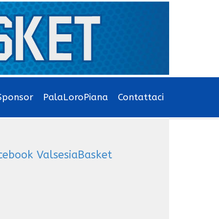
Sponsor
PalaLoroPiana
Contattaci
cebook ValsesiaBasket