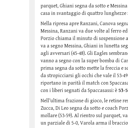
parquet, Ghiani segna da sotto e Messina 
casa in svantaggio di quattro lunghezze 
Nella ripresa apre Ranzani, Canova segna
Messina, Ranzani va due volte al ferro ed
Porzio chiama il minuto di sospensione al 
va a segno Messina, Ghiani in lunetta segn
agli avversari (45-48). Gli Eagles sembra
vanno a segno con la super bomba di Cano
prima segna da sotto mette la freccia e s
da stropicciarsi gli occhi che vale il 53-4
riportano in parità il match con Spaccasa
con i liberi segnati da Spaccasassi: è
53-5
Nell’ultima frazione di gioco, le retine r
Zucca, Di Leo segna da sotto e coach Porz
mollare (53-59). Al rientro sul parquet, v
un parziale di 5-0, Varola arma il bracci