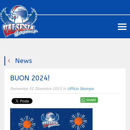
Me
News
BUON 2024!
Domenica 31 Dicembre 2023 in
Ufficio Stampa
SHARE