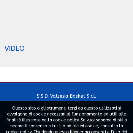
VIDEO
S.S.D. Valsesia Basket S.r.l.
Piazza Moscatelli, 6
Questo sito o gli strumenti terzi da questo utilizzati si
13011 Borgosesia (Vc)
avvalgono di cookie necessari al funzionamento ed utili alle
info@valsesiabasket.it
finalità illustrate nella cookie policy. Se vuoi saperne di più o
000344@spes.fip.it
negare il consenso a tutti o ad alcuni cookie, consulta la
Powered by
SLYVI.
cookie policy. Chiudendo questo banner acconsenti all'uso dei