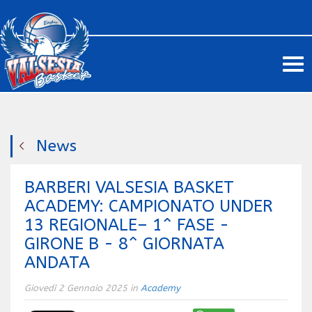
Me
News
BARBERI VALSESIA BASKET
ACADEMY: CAMPIONATO UNDER
13 REGIONALE– 1^ FASE -
GIRONE B - 8^ GIORNATA
ANDATA
Giovedì 2 Gennaio 2025 in
Academy