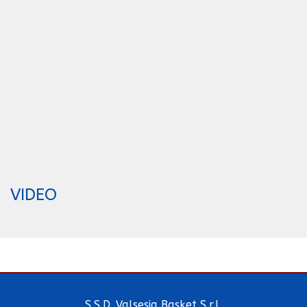
VIDEO
S.S.D. Valsesia Basket S.r.l.