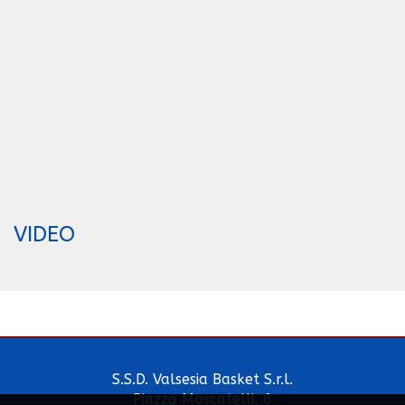
VIDEO
S.S.D. Valsesia Basket S.r.l.
Piazza Moscatelli, 6