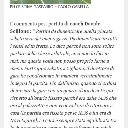
PH CRISTINA GASPARRO - PAOLO GABELLA
Il commento post partita di
coach Davide
Scillone
:
“
Partita da dimenticare quella giocata
sabato sera dai miei ragazzi. Da dimenticare in tutti
i sensi ed in fretta. Lo dico perché non sono solito
parlare della classe arbitrale, anzi non lo faccio
mai, ma questa volta non posso proprio farne a
meno. Purtroppo sabato, a Cigliano, il direttore di
gara ha condizionato in maniera verosimilmente
indegna la partita. Fin dall’inizio, quando ci ordina
di iniziare la gara con un quarto d’ora di anticipo
rispetto all’orario fissato perché era dalle 14.30 che
era al palazzetto e non vedeva l’ora di ritornare a
casa (la partita era fissata per le 18.30 e lui era di
Novi Ligure). La gara è sempre stata equilibrata tra
le due squadre in campo, lo certificano i parziali,