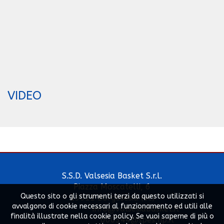
VIDEO
S.S.D. Valsesia Basket S.r.l.
Piazza Moscatelli, 6
Questo sito o gli strumenti terzi da questo utilizzati si
13011 Borgosesia (Vc)
avvalgono di cookie necessari al funzionamento ed utili alle
info@valsesiabasket.it
finalità illustrate nella cookie policy. Se vuoi saperne di più o
000344@spes.fip.it