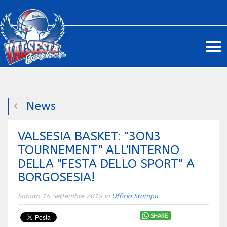
Me
News
VALSESIA BASKET: "3ON3
TOURNEMENT" ALL'INTERNO
DELLA "FESTA DELLO SPORT" A
BORGOSESIA!
Sabato 14 Settembre 2019 in
Ufficio Stampa
SHARE