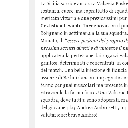
La Sicilia sorride ancora a Valsesia Baske
sostanza, cuore, ma soprattutto di squadr
meritata vittoria e due preziosissimi pun
Cestistica Levante Torrenova
con il pu
Bolignano in settimana alla sua squadra,
Miniato, di “
essere padroni del proprio de
prossimi scontri diretti e di vincerne il p
applicate alla perfezione dai ragazzi val
grintosi, determinati e concentrati, in co
del match. Una bella iniezione di fiduci
assenze di Bedini ( ancora impegnato con
fermo per guai muscolari ma presente in
ritrovando la forma fisica. Una Valsesia 
squadra, dove tutti si sono adoperati, m
del giovane play Andrea Ambrosetti
,
top
valutazione: bravo Ambro!