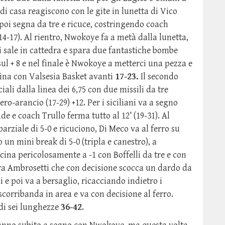
 di casa reagiscono con le gite in lunetta di Vico
he poi segna da tre e ricuce, costringendo coach
14-17). Al rientro, Nwokoye fa a metà dalla lunetta,
i sale in cattedra e spara due fantastiche bombe
sul + 8 e nel finale è Nwokoye a metterci una pezza e
rmina con Valsesia Basket avanti
17-23.
Il secondo
iali dalla linea dei 6,75 con due missili da tre
ro-arancio (17-29) +12. Per i siciliani va a segno
 e coach Trullo ferma tutto al 12’ (19-31). Al
parziale di 5-0 e ricuciono, Di Meco va al ferro su
o un mini break di 5-0 (tripla e canestro), a
cina pericolosamente a -1 con Boffelli da tre e con
cora Ambrosetti che con decisione scocca un dardo da
i e poi va a bersaglio, ricacciando indietro i
scorribanda in area e va con decisione al ferro.
 di sei lunghezze
36-42
.