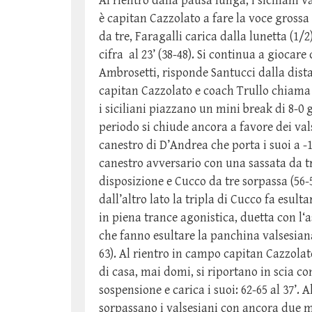
Al rientro dalla pausa lunga, i sicilian
è capitan Cazzolato a fare la voce gross
da tre, Faragalli carica dalla lunetta (1/
cifra al 23’ (38-48). Si continua a gioca
Ambrosetti, risponde Santucci dalla dista
capitan Cazzolato e coach Trullo chiama t
i siciliani piazzano un mini break di 8-0 
periodo si chiude ancora a favore dei va
canestro di D’Andrea che porta i suoi a -
canestro avversario con una sassata da tr
disposizione e Cucco da tre sorpassa (56-
dall’altro lato la tripla di Cucco fa esult
in piena trance agonistica, duetta con l
che fanno esultare la panchina valsesiana
63). Al rientro in campo capitan Cazzolato
di casa, mai domi, si riportano in scia 
sospensione e carica i suoi: 62-65 al 37’.
sorpassano i valsesiani con ancora due m