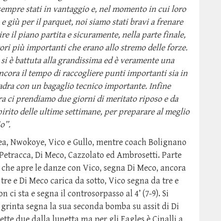
empre stati in vantaggio e, nel momento in cui loro
e giù per il parquet, noi siamo stati bravi a frenare
e il piano partita e sicuramente, nella parte finale,
tori più importanti che erano allo stremo delle forze.
i è battuta alla grandissima ed è veramente una
ncora il tempo di raccogliere punti importanti sia in
adra con un bagaglio tecnico importante. Infine
ra ci prendiamo due giorni di meritato riposo e da
pirito delle ultime settimane, per preparare al meglio
o”.
ea, Nwokoye, Vico e Gullo, mentre coach Bolignano
 Petracca, Di Meco, Cazzolato ed Ambrosetti. Parte
 che apre le danze con Vico, segna Di Meco, ancora
tre e Di Meco carica da sotto, Vico segna da tre e
 ci sta e segna il controsorpasso al 4’ (7-9). Si
 grinta segna la sua seconda bomba su assit di Di
te due dalla lunetta ma per gli Eagles è Cinalli a