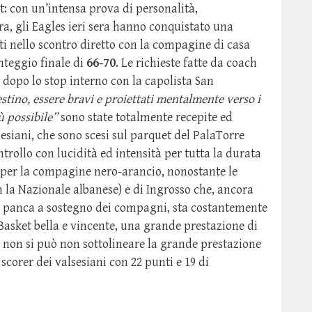
t: con un’intensa prova di personalità,
a, gli Eagles ieri sera hanno conquistato una
ti nello scontro diretto con la compagine di casa
nteggio finale di
66-70
. Le richieste fatte da coach
 dopo lo stop interno con la capolista San
stino, essere bravi e proiettati mentalmente verso i
iù possibile”
sono state totalmente recepite ed
sesiani, che sono scesi sul parquet del PalaTorre
ntrollo con lucidità ed intensità per tutta la durata
a per la compagine nero-arancio, nonostante le
 la Nazionale albanese) e di Ingrosso che, ancora
 panca a sostegno dei compagni, sta costantemente
Basket bella e vincente, una grande prestazione di
a non si può non sottolineare la grande prestazione
 scorer dei valsesiani con 22 punti e 19 di