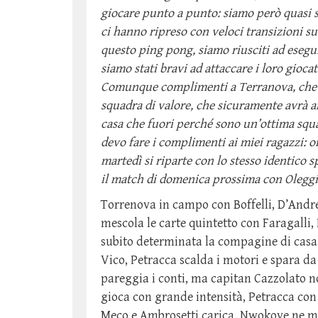
giocare punto a punto: siamo però quasi s
ci hanno ripreso con veloci transizioni su 
questo ping pong, siamo riusciti ad eseguir
siamo stati bravi ad attaccare i loro gioca
Comunque complimenti a Terranova, che s
squadra di valore, che sicuramente avrà a
casa che fuori perché sono un’ottima squ
devo fare i complimenti ai miei ragazzi: o
martedì si riparte con lo stesso identico s
il match di domenica prossima con Oleggi
Torrenova in campo con Boffelli, D’Andr
mescola le carte quintetto con Faragalli,
subito determinata la compagine di casa
Vico, Petracca scalda i motori e spara da 
pareggia i conti, ma capitan Cazzolato non
gioca con grande intensità, Petracca con
Meco e Ambrosetti carica, Nwokoye ne met