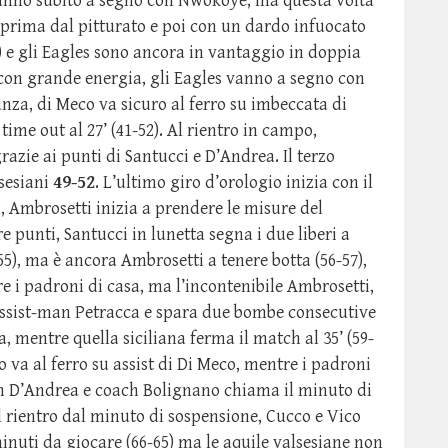
i vanno subito a segno con Nwokoye, ma questa volta
a prima dal pitturato e poi con un dardo infuocato
2) e gli Eagles sono ancora in vantaggio in doppia
re con grande energia, gli Eagles vanno a segno con
nza, di Meco va sicuro al ferro su imbeccata di
ime out al 27’ (41-52). Al rientro in campo,
grazie ai punti di Santucci e D’Andrea. Il terzo
lsesiani
49-52
. L’ultimo giro d’orologio inizia con il
1, Ambrosetti inizia a prendere le misure del
e punti, Santucci in lunetta segna i due liberi a
55), ma è ancora Ambrosetti a tenere botta (56-57),
are i padroni di casa, ma l’incontenibile Ambrosetti,
‘assist-man Petracca e spara due bombe consecutive
, mentre quella siciliana ferma il match al 35’ (59-
 va al ferro su assist di Di Meco, mentre i padroni
con D’Andrea e coach Bolignano chiama il minuto di
 Al rientro dal minuto di sospensione, Cucco e Vico
inuti da giocare (66-65) ma le aquile valsesiane non