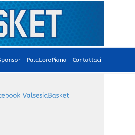
Sponsor
PalaLoroPiana
Contattaci
cebook ValsesiaBasket