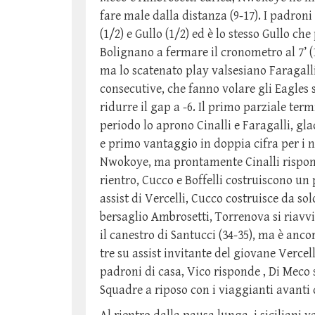
fare male dalla distanza (9-17). I padroni
(1/2) e Gullo (1/2) ed è lo stesso Gullo c
Bolignano a fermare il cronometro al 7’ (
ma lo scatenato play valsesiano Faragall
consecutive, che fanno volare gli Eagles 
ridurre il gap a -6. Il primo parziale te
periodo lo aprono Cinalli e Faragalli, glac
e primo vantaggio in doppia cifra per i ne
Nwokoye, ma prontamente Cinalli risponde
rientro, Cucco e Boffelli costruiscono un 
assist di Vercelli, Cucco costruisce da sol
bersaglio Ambrosetti, Torrenova si riavvi
il canestro di Santucci (34-35), ma è an
tre su assist invitante del giovane Vercell
padroni di casa, Vico risponde , Di Meco 
Squadre a riposo con i viaggianti avanti