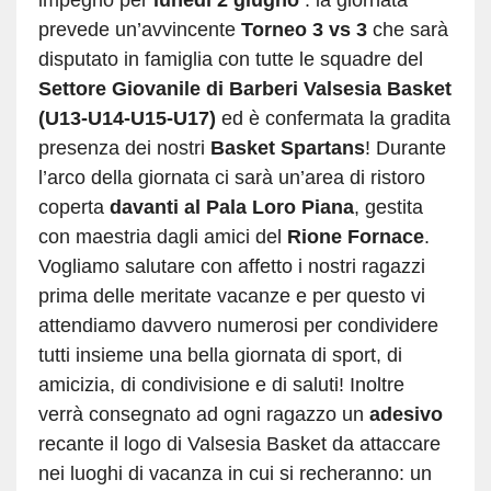
impegno per
lunedì 2 giugno
: la giornata
prevede un’avvincente
Torneo 3 vs 3
che sarà
disputato in famiglia con tutte le squadre del
Settore Giovanile di Barberi Valsesia Basket
(U13-U14-U15-U17)
ed è confermata la gradita
presenza dei nostri
Basket Spartans
! Durante
l’arco della giornata ci sarà un’area di ristoro
coperta
davanti al Pala Loro Piana
, gestita
con maestria dagli amici del
Rione Fornace
.
Vogliamo salutare con affetto i nostri ragazzi
prima delle meritate vacanze e per questo vi
attendiamo davvero numerosi per condividere
tutti insieme una bella giornata di sport, di
amicizia, di condivisione e di saluti! Inoltre
verrà consegnato ad ogni ragazzo un
adesivo
recante il logo di Valsesia Basket da attaccare
nei luoghi di vacanza in cui si recheranno: un