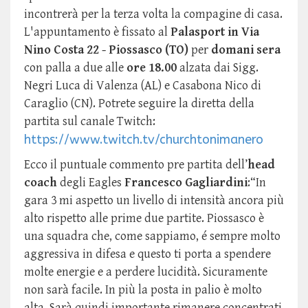
incontrerà per la terza volta la compagine di casa.
L'appuntamento è fissato al
Palasport in Via
Nino Costa 22 - Piossasco (TO)
per
domani sera
con palla a due alle
ore 18.00
alzata dai Sigg.
Negri Luca di Valenza (AL) e Casabona Nico di
Caraglio (CN). Potrete seguire la diretta della
partita sul canale Twitch:
https://www.twitch.tv/churchtonimanero
Ecco il puntuale commento pre partita dell’
head
coach
degli Eagles
Francesco Gagliardini
:
“In
gara 3 mi aspetto un livello di intensità ancora più
alto rispetto alle prime due partite. Piossasco è
una squadra che, come sappiamo, é sempre molto
aggressiva in difesa e questo ti porta a spendere
molte energie e a perdere lucidità. Sicuramente
non sarà facile. In più la posta in palio è molto
alta. Sarà quindi importante rimanere concentrati