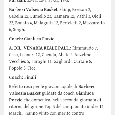
Parziali
: 32-12, 20-8, 28-23, 19-5.
Barberi Valsesia Basket
: Skuqi, Bressan 3,
Gabella 12, Lumello 23, Zamara 12, Vathi 3, Oioli
22, Bonato 4, Malagutti 12, Berteletti 2, Mazzarotto
6, Singh.
Coach:
Gianluca Porzio
A. DIL. VENARIA REALE PALL.:
Rimmaudo 7,
Casa, Leonori 12, Coenda, Abate 2, Anzelmo ,
Vecchies 5, Taraghi 11, Gagliardi, Curtale 6,
Popolo 3, Cice.
Coach: Finali
Referto rosa per le giovani aquile di
Barberi
Valsesia Basket
guidate da coach
Gianluca
Porzio
che domenica, nella seconda giornata di
ritorno del girone Top 3 del campionato under 14
Masch.,
hanno vinto con merito contro