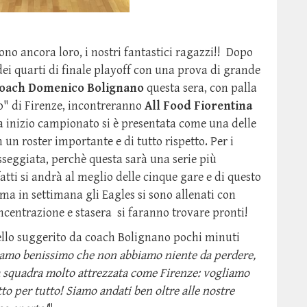
i sono ancora loro, i nostri fantastici ragazzi!! Dopo
ei quarti di finale playoff con una prova di grande
oach Domenico Bolignano
questa sera, con palla
no" di Firenze, incontreranno
All Food
Fiorentina
 a inizio campionato si è presentata come una delle
 un roster importante e di tutto rispetto. Per i
asseggiata, perchè questa sarà una serie più
atti si andrà al meglio delle cinque gare e di questo
 ma in settimana gli Eagles si sono allenati con
oncentrazione e stasera si faranno trovare pronti!
uello suggerito da coach Bolignano pochi minuti
amo benissimo che non abbiamo niente da perdere,
 squadra molto attrezzata come Firenze: vogliamo
tto per tutto! Siamo andati ben oltre alle nostre