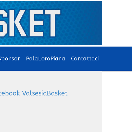
Sponsor
PalaLoroPiana
Contattaci
cebook ValsesiaBasket