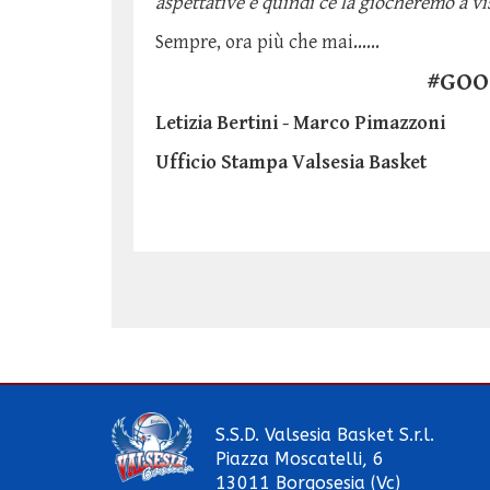
aspettative e quindi ce la giocheremo a vi
Sempre, ora più che mai......
#GOO
Letizia Bertini - Marco Pimazzoni
Ufficio Stampa Valsesia Basket
S.S.D. Valsesia Basket S.r.l.
Piazza Moscatelli, 6
13011 Borgosesia (Vc)