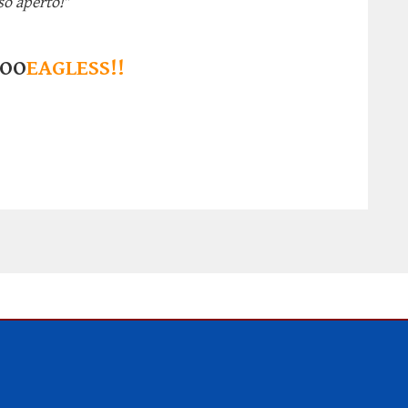
so aperto!
"
OO
EAGLESS!!