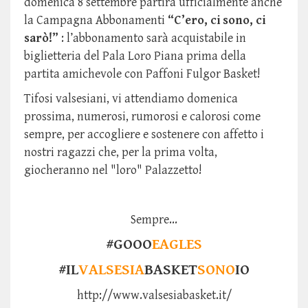
domenica 8 settembre partirà ufficialmente anche
la Campagna Abbonamenti
“C’ero, ci sono, ci
sarò!”
: l’abbonamento sarà acquistabile in
biglietteria del Pala Loro Piana prima della
partita amichevole con Paffoni Fulgor Basket!
Tifosi valsesiani, vi attendiamo domenica
prossima, numerosi, rumorosi e calorosi come
sempre, per accogliere e sostenere con affetto i
nostri ragazzi che, per la prima volta,
giocheranno nel "loro" Palazzetto!
Sempre...
#GOOO
EAGLES
#IL
VALSESIA
BASKET
SONO
IO
http://www.valsesiabasket.it/