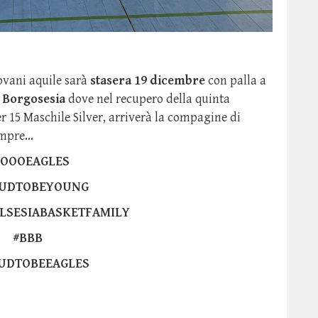
ovani aquile sarà
stasera 19 dicembre
con palla a
i Borgosesia
dove nel recupero della quinta
 15 Maschile Silver, arriverà la compagine di
empre…
GOOOEAGLES
UDTOBEYOUNG
LSESIABASKETFAMILY
#BBB
UDTOBEEAGLES