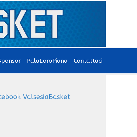
Sponsor
PalaLoroPiana
Contattaci
cebook ValsesiaBasket