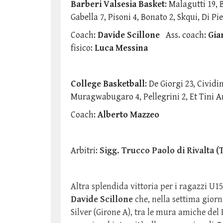
Barberi Valsesia Basket
: Malagutti 19, 
Gabella 7, Pisoni 4, Bonato 2, Skqui, Di Pi
Coach:
Davide Scillone
Ass. coach:
Gia
fisico:
Luca Messina
College Basketball
: De Giorgi 23, Cividi
Muragwabugaro 4, Pellegrini 2, Et Tini A
Coach:
Alberto Mazzeo
Arbitri:
Sigg. Trucco Paolo di Rivalta 
Altra splendida vittoria per i ragazzi U1
Davide Scillone
che, nella settima gior
Silver (Girone A), tra le mura amiche del