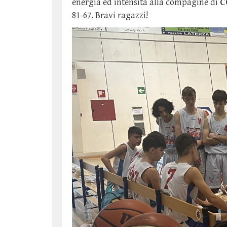
energia ed intensità alla compagine di
C
81-67
.
Bravi ragazzi!