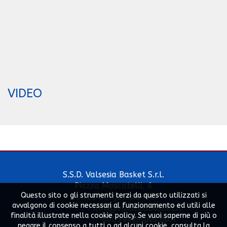
VIDEO
S.S.D. Valsesia Basket S.r.l.
Piazza Moscatelli, 6
Questo sito o gli strumenti terzi da questo utilizzati si
13011 Borgosesia (Vc)
avvalgono di cookie necessari al funzionamento ed utili alle
info@valsesiabasket.it
finalità illustrate nella cookie policy. Se vuoi saperne di più o
000344@spes.fip.it
negare il consenso a tutti o ad alcuni cookie, consulta la