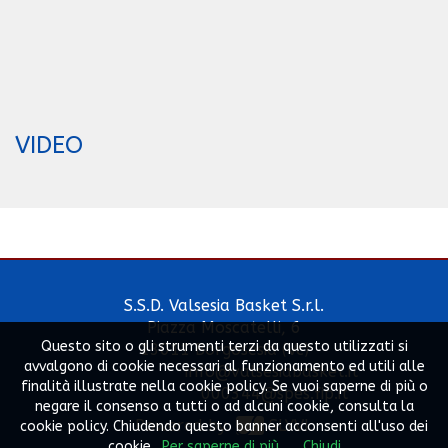
VIDEO
S.S.D. Valsesia Basket S.r.l.
Piazza Moscatelli, 6
Questo sito o gli strumenti terzi da questo utilizzati si
13011 Borgosesia (Vc)
avvalgono di cookie necessari al funzionamento ed utili alle
info@valsesiabasket.it
finalità illustrate nella cookie policy. Se vuoi saperne di più o
000344@spes.fip.it
negare il consenso a tutti o ad alcuni cookie, consulta la
Powered by
SLYVI.
cookie policy. Chiudendo questo banner acconsenti all'uso dei
cookie.
Per saperne di più
Chiudi