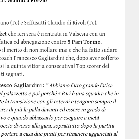
ch:
Gianluca Porzio
no (To) e Seffusatti Claudio di Rivoli (To).
ket
che ieri sera è rientrata in Valsesia con un
 fatica ed abnegazione contro
5 Pari Torino
,
 il merito di non mollare mai e che ha fatto sudare
i coach Francesco Gagliardini che, dopo aver sofferto
si la quinta vittoria consecutiva! Top scorer del
ti segnati.
esco Gagliardini
:
”
Abbiamo fatto grande fatica
del palazzetto e poi perché 5 Pari è una squadra che in
 la transizione con gli esterni e tengono sempre il
ci di più la palla davanti ed essere in grado di
ivo e quando abbassarlo per eseguire a metà
ccio diverso alla gara, soprattutto dopo la partita
 portare a casa due punti per rimanere agganciati al