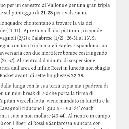
po per un canestro di Vallone e per una gran tripla
de sul punteggio di
21-28
per i valsesiani.
e squadre che stentano a trovare la via del
e (11-11) . Apre Comolli dal pitturato, risponde
agnoli (2/2) e Calabrese (1/2) : 26-31 al 13’. Si
egno con una tripla ma gli Eagles rispondono con
 avversaria con due mortifere bombe costringendo
(29-37). Al rientro dal minuto di sospensione
rica dall’area ed infine Rossi in lunetta non sbaglia
 Basket avanti di sette lunghezze:
32-39.
 dalla lunga con la sua terza tripla ma i padroni di
 un mini break di 7-0 che porta la firma di
Capitan Vercelli lotta, viene mandato in lunetta e la
avagnoli riducono il gap a -1 e al 24’ coach
na i suoi a non mollare (43-44). Al rientro in campo
-0 con i liberi di Rossi e Santarossa e ancora con