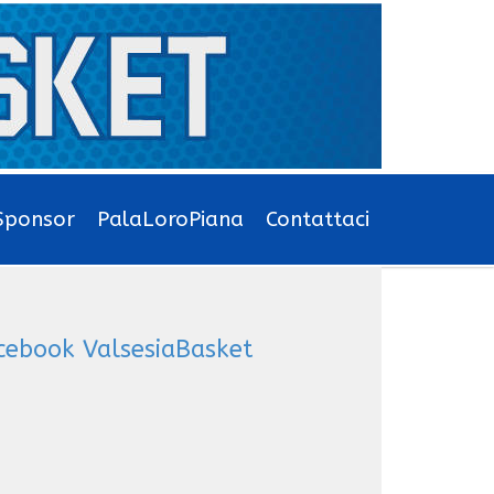
Sponsor
PalaLoroPiana
Contattaci
cebook ValsesiaBasket