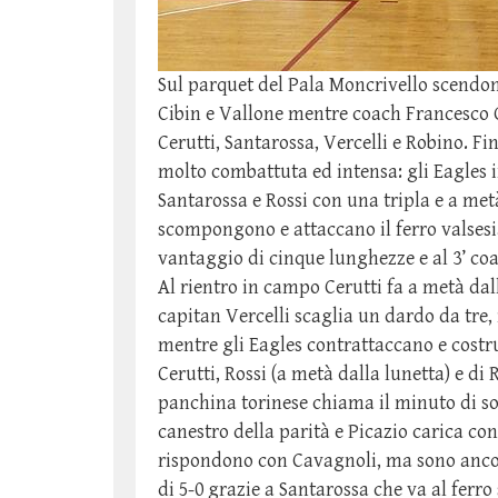
Sul parquet del Pala Moncrivello scendon
Cibin e Vallone mentre coach Francesco G
Cerutti, Santarossa, Vercelli e Robino. Fi
molto combattuta ed intensa: gli Eagles 
Santarossa e Rossi con una tripla e a met
scompongono e attaccano il ferro valses
vantaggio di cinque lunghezze e al 3’ coa
Al rientro in campo Cerutti fa a metà dall
capitan Vercelli scaglia un dardo da tre,
mentre gli Eagles contrattaccano e costru
Cerutti, Rossi (a metà dalla lunetta) e di 
panchina torinese chiama il minuto di sos
canestro della parità e Picazio carica con 
rispondono con Cavagnoli, ma sono ancor
di 5-0 grazie a Santarossa che va al ferro 