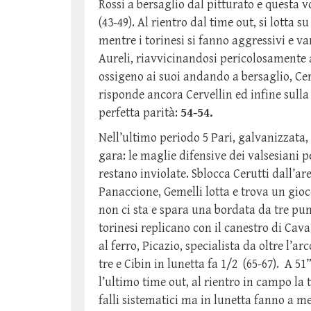
Rossi a bersaglio dal pitturato e questa v
(43-49). Al rientro dal time out, si lotta
mentre i torinesi si fanno aggressivi e va
Aureli, riavvicinandosi pericolosamente a
ossigeno ai suoi andando a bersaglio, Cerv
risponde ancora Cervellin ed infine sulla 
perfetta parità:
54-54.
Nell’ultimo periodo 5 Pari, galvanizzata,
gara: le maglie difensive dei valsesiani p
restano inviolate. Sblocca Cerutti dall’ar
Panaccione, Gemelli lotta e trova un gio
non ci sta e spara una bordata da tre punti
torinesi replicano con il canestro di Ca
al ferro, Picazio, specialista da oltre l’a
tre e Cibin in lunetta fa 1/2 (65-67). A 
l’ultimo time out, al rientro in campo la
falli sistematici ma in lunetta fanno a me