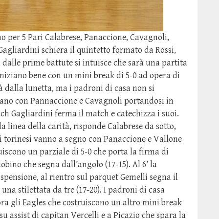
o per 5 Pari Calabrese, Panaccione, Cavagnoli,
agliardini schiera il quintetto formato da Rossi,
n dalle prime battute si intuisce che sarà una partita
iniziano bene con un mini break di 5-0 ad opera di
à dalla lunetta, ma i padroni di casa non si
iano con Pannaccione e Cavagnoli portandosi in
ch Gagliardini ferma il match e catechizza i suoi.
a linea della carità, risponde Calabrese da sotto,
 i torinesi vanno a segno con Panaccione e Vallone
iscono un parziale di 5-0 che porta la firma di
Robino che segna dall’angolo (17-15). Al 6’ la
pensione, al rientro sul parquet Gemelli segna il
una stilettata da tre (17-20). I padroni di casa
a gli Eagles che costruiscono un altro mini break
su assist di capitan Vercelli e a Picazio che spara la