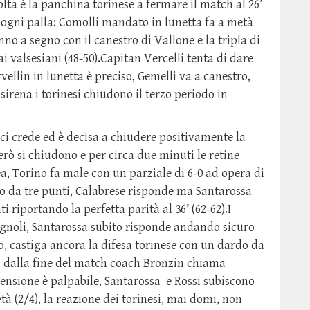
olta è la panchina torinese a fermare il match al 26’
 su ogni palla: Comolli mandato in lunetta fa a metà
nno a segno con il canestro di Vallone e la tripla di
i valsesiani (48-50).Capitan Vercelli tenta di dare
ellin in lunetta è preciso, Gemelli va a canestro,
sirena i torinesi chiudono il terzo periodo in
 ci crede ed è decisa a chiudere positivamente la
erò si chiudono e per circa due minuti le retine
ea, Torino fa male con un parziale di 6-0 ad opera di
co da tre punti, Calabrese risponde ma Santarossa
 riportando la perfetta parità al 36’ (62-62).I
vagnoli, Santarossa subito risponde andando sicuro
rco, castiga ancora la difesa torinese con un dardo da
51” dalla fine del match coach Bronzin chiama
 tensione è palpabile, Santarossa e Rossi subiscono
tà (2/4), la reazione dei torinesi, mai domi, non