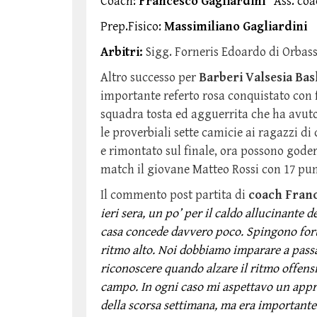
Coach:
Francesco Gagliardini
Ass. coa
Prep.Fisico:
Massimiliano Gagliardini
Arbitri:
Sigg. Forneris Edoardo di Orbassa
Altro successo per
Barberi Valsesia Bas
importante referto rosa conquistato con
squadra tosta ed agguerrita che ha avuto
le proverbiali sette camicie ai ragazzi d
e rimontato sul finale, ora possono goder
match il giovane Matteo Rossi con 17 pun
Il commento post partita di
coach Franc
ieri sera, un po’ per il caldo allucinante 
casa concede davvero poco. Spingono forte
ritmo alto. Noi dobbiamo imparare a passar
riconoscere quando alzare il ritmo offens
campo. In ogni caso mi aspettavo un appro
della scorsa settimana, ma era importante