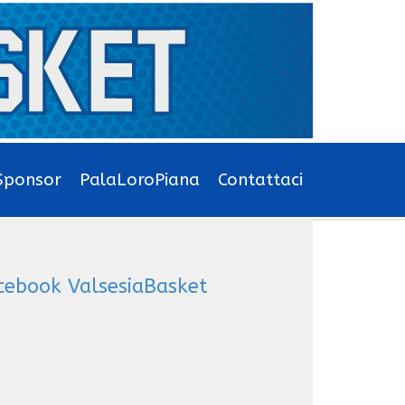
Sponsor
PalaLoroPiana
Contattaci
cebook ValsesiaBasket