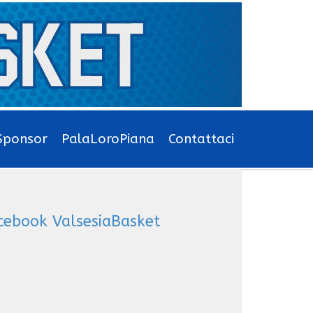
Sponsor
PalaLoroPiana
Contattaci
cebook ValsesiaBasket