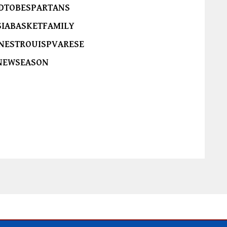
DTOBESPARTANS
SIABASKETFAMILY
NESTROUISPVARESE
NEWSEASON