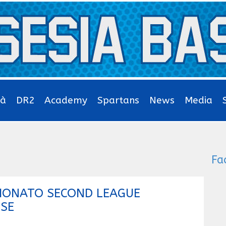
tà
DR2
Academy
Spartans
News
Media
Fa
IONATO SECOND LEAGUE
ESE