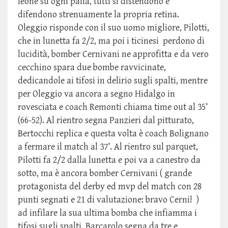
leone su ogni palla, tutti si distendono e
difendono strenuamente la propria retina.
Oleggio risponde con il suo uomo migliore, Pilotti,
che in lunetta fa 2/2, ma poi i ticinesi perdono di
lucidità, bomber Cernivani ne approfitta e da vero
cecchino spara due bombe ravvicinate,
dedicandole ai tifosi in delirio sugli spalti, mentre
per Oleggio va ancora a segno Hidalgo in
rovesciata e coach Remonti chiama time out al 35’
(66-52). Al rientro segna Panzieri dal pitturato,
Bertocchi replica e questa volta è coach Bolignano
a fermare il match al 37’. Al rientro sul parquet,
Pilotti fa 2/2 dalla lunetta e poi va a canestro da
sotto, ma è ancora bomber Cernivani ( grande
protagonista del derby ed mvp del match con 28
punti segnati e 21 di valutazione: bravo Cerni! )
ad infilare la sua ultima bomba che infiamma i
tifosi sugli spalti, Barcarolo segna da tre e