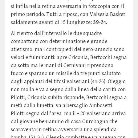
si infila nella retina avversaria in fotocopia con il
primo periodo. Tutti a riposo, con Valsesia Basket
saldamente avanti di 15 lunghezze:
39-24
.
Al rientro dall’intervallo le due squadre
combattono con determinazione e grande
atletismo, ma i contropiedi dei nero-arancio sono
veloci e fulminanti: apre Criconia, Bertocchi segna
da sotto ma le mani di Cernivani riprendono
fuoco e sparano un missile da tre punti salutato
dagli applausi dei tifosi valsesiani (44-26). Oleggio
non molla e va a segno dalla linea della carità con
Pilotti, Criconia subito risponde, Bertocchi segna a
metà dalla lunetta, va a bersaglio Ambosetti,
Pilotti segna dall'area ma il + 20 valsesiano arriva
dal giovane beniamino di casa Ourobagna che
scaraventa in retina avversaria una splendida
bomba (51-31). Oleggio combatte e va a segno con