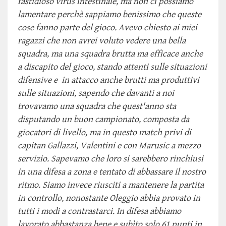
fastidioso virus intestinale, ma non ci possiamo
lamentare perchè sappiamo benissimo che queste
cose fanno parte del gioco. Avevo chiesto ai miei
ragazzi che non avrei voluto vedere una bella
squadra, ma una squadra brutta ma efficace anche
a discapito del gioco, stando attenti sulle situazioni
difensive e in attacco anche brutti ma produttivi
sulle situazioni, sapendo che davanti a noi
trovavamo una squadra che quest'anno sta
disputando un buon campionato, composta da
giocatori di livello, ma in questo match privi di
capitan Gallazzi, Valentini e con Marusic a mezzo
servizio. Sapevamo che loro si sarebbero rinchiusi
in una difesa a zona e tentato di abbassare il nostro
ritmo. Siamo invece riusciti a mantenere la partita
in controllo, nonostante Oleggio abbia provato in
tutti i modi a contrastarci. In difesa abbiamo
lavorato abbastanza bene e subìto solo 61 punti in