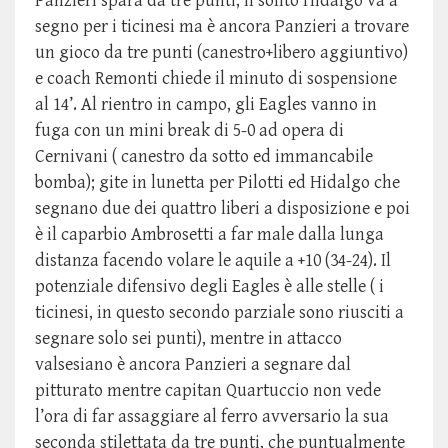
Panzieri spara da tre punti, il solito Hidalgo va a
segno per i ticinesi ma è ancora Panzieri a trovare
un gioco da tre punti (canestro+libero aggiuntivo)
e coach Remonti chiede il minuto di sospensione
al 14’. Al rientro in campo, gli Eagles vanno in
fuga con un mini break di 5-0 ad opera di
Cernivani ( canestro da sotto ed immancabile
bomba); gite in lunetta per Pilotti ed Hidalgo che
segnano due dei quattro liberi a disposizione e poi
è il caparbio Ambrosetti a far male dalla lunga
distanza facendo volare le aquile a +10 (34-24). Il
potenziale difensivo degli Eagles è alle stelle ( i
ticinesi, in questo secondo parziale sono riusciti a
segnare solo sei punti), mentre in attacco
valsesiano è ancora Panzieri a segnare dal
pitturato mentre capitan Quartuccio non vede
l’ora di far assaggiare al ferro avversario la sua
seconda stilettata da tre punti, che puntualmente