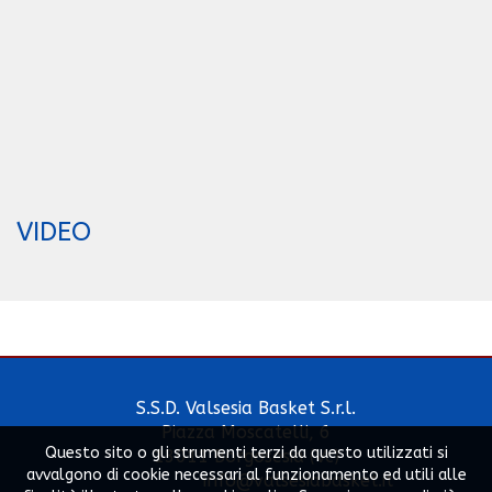
VIDEO
S.S.D. Valsesia Basket S.r.l.
Piazza Moscatelli, 6
Questo sito o gli strumenti terzi da questo utilizzati si
13011 Borgosesia (Vc)
avvalgono di cookie necessari al funzionamento ed utili alle
info@valsesiabasket.it