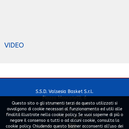
VIDEO
S.S.D. Valsesia Basket S.r.l.
Piazza Moscatelli, 6
Questo sito o gli strumenti terzi da questo utilizzati si
13011 Borgosesia (Vc)
avvalgono di cookie necessari al funzionamento ed utili alle
info@valsesiabasket.it
finalità illustrate nella cookie policy. Se vuoi saperne di più o
000344@spes.fip.it
negare il consenso a tutti o ad alcuni cookie, consulta la
Powered by
SLYVI.
cookie policy. Chiudendo questo banner acconsenti all'uso dei