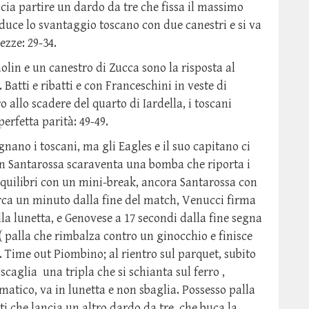
cia partire un dardo da tre che fissa il massimo
iduce lo svantaggio toscano con due canestri e si va
ezze: 29-34.
olin e un canestro di Zucca sono la risposta al
 Batti e ribatti e con Franceschini in veste di
 allo scadere del quarto di Iardella, i toscani
perfetta parità: 49-49.
nano i toscani, ma gli Eagles e il suo capitano ci
n Santarossa scaraventa una bomba che riporta i
i equilibri con un mini-break, ancora Santarossa con
circa un minuto dalla fine del match, Venucci firma
la lunetta, e Genovese a 17 secondi dalla fine segna
 ( palla che rimbalza contro un ginocchio e finisce
. Time out Piombino; al rientro sul parquet, subito
scaglia una tripla che si schianta sul ferro ,
matico, va in lunetta e non sbaglia. Possesso palla
tti che lancia un altro dardo da tre, che buca la