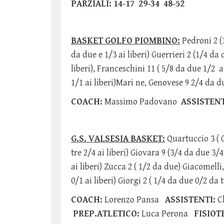
PARZIALI: 14-17 29-34 48-52
BASKET GOLFO PIOMBINO:
Pedroni 2 (1
da due e 1/3 ai liberi) Guerrieri 2 (1/4 da
liberi), Franceschini 11 ( 5/8 da due 1/2 a
1/1 ai liberi)Mari ne, Genovese 9 2/4 da du
COACH:
Massimo Padovano
ASSISTENT
G.S. VALSESIA BASKET:
Quartuccio 3 ( 0
tre 2/4 ai liberi) Giovara 9 (3/4 da due 3/4
ai liberi) Zucca 2 ( 1/2 da due) Giacomelli,
0/1 ai liberi) Giorgi 2 ( 1/4 da due 0/2 da t
COACH:
Lorenzo Pansa
ASSISTENTI:
Cl
PREP.ATLETICO:
Luca Perona
FISIOT