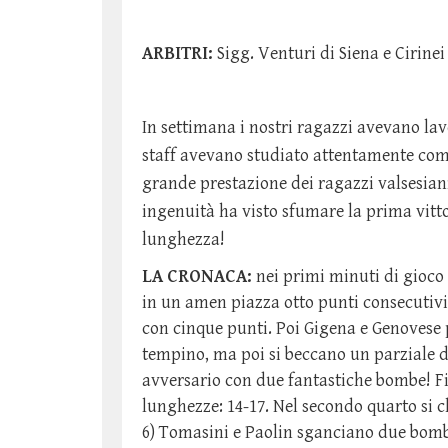
ARBITRI:
Sigg. Venturi di Siena e Cirine
In settimana i nostri ragazzi avevano lav
staff avevano studiato attentamente come
grande prestazione dei ragazzi valsesia
ingenuità ha visto sfumare la prima vitt
lunghezza!
LA CRONACA:
nei primi minuti di gioco
in un amen piazza otto punti consecutivi
con cinque punti. Poi Gigena e Genovese p
tempino, ma poi si beccano un parziale di 8
avversario con due fantastiche bombe! Fin
lunghezze: 14-17. Nel secondo quarto si ch
6) Tomasini e Paolin sganciano due bombe