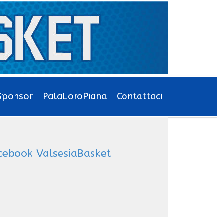
Sponsor
PalaLoroPiana
Contattaci
cebook ValsesiaBasket