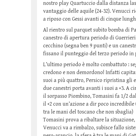
nostro play Quartuccio dalla distanza las
vantaggio delle aquile (24-32). Venucci r
a riposo con Gessi avanti di cinque lungh
Al rientro sul parquet subito bomba di Pa
canestro di apertura periodo di Guerrieri.
cecchino (segna ben 9 punti) e un canestro
fissano il punteggio del terzo periodo in 
L’ultimo periodo è molto combattuto : seg
credono e non demordono! Infatti capita
suoi a più quattro, Persico ripristina gl
due canestri porta avanti i suoi a +3. A 
il sorpasso Piombino, Tomasini fa 1/2 dal
il +2 con un’azione a dir poco incredibile
tra le mani del toscano che non sbaglia) 
Tomasini prova a ribaltare la situazione, 
Venucci va a rimbalzo, subisce fallo siste
nero-arancio, la sfera è tra le mani di Ga