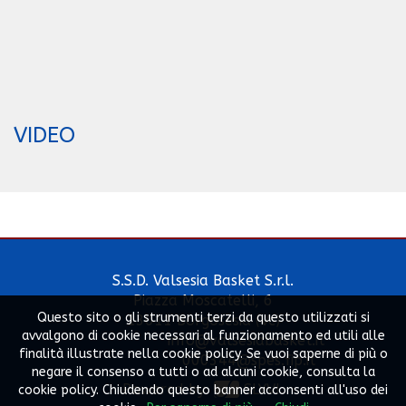
VIDEO
S.S.D. Valsesia Basket S.r.l.
Piazza Moscatelli, 6
Questo sito o gli strumenti terzi da questo utilizzati si
13011 Borgosesia (Vc)
avvalgono di cookie necessari al funzionamento ed utili alle
info@valsesiabasket.it
finalità illustrate nella cookie policy. Se vuoi saperne di più o
000344@spes.fip.it
negare il consenso a tutti o ad alcuni cookie, consulta la
Powered by
SLYVI.
cookie policy. Chiudendo questo banner acconsenti all'uso dei