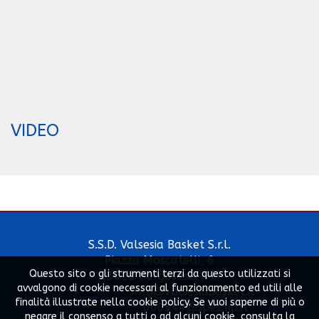
VIDEO
S.S.D. Valsesia Basket S.r.l.
Piazza Moscatelli, 6
Questo sito o gli strumenti terzi da questo utilizzati si
13011 Borgosesia (Vc)
avvalgono di cookie necessari al funzionamento ed utili alle
info@valsesiabasket.it
finalità illustrate nella cookie policy. Se vuoi saperne di più o
000344@spes.fip.it
negare il consenso a tutti o ad alcuni cookie, consulta la