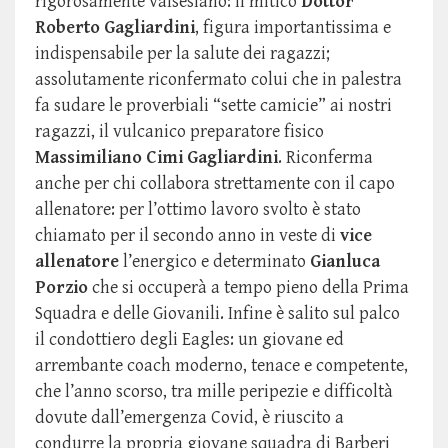
rigorosamente valsesiano: il mitico
Dottor
Roberto Gagliardini
, figura importantissima e
indispensabile per la salute dei ragazzi;
assolutamente riconfermato colui che in palestra
fa sudare le proverbiali “sette camicie” ai nostri
ragazzi, il vulcanico
preparatore fisico
Massimiliano Cimi Gagliardini
. Riconferma
anche per chi collabora strettamente con il capo
allenatore: per l’ottimo lavoro svolto è stato
chiamato per il secondo anno in veste di
vice
allenatore
l’energico e determinato
Gianluca
Porzio
che si occuperà a tempo pieno della Prima
Squadra e delle Giovanili. Infine è salito sul palco
il condottiero degli Eagles: un giovane ed
arrembante coach moderno, tenace e competente,
che l’anno scorso, tra mille peripezie e difficoltà
dovute dall’emergenza Covid, è riuscito a
condurre la propria giovane squadra di Barberi