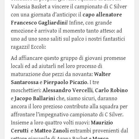
Valsesia Basket a vincere il campionato di C Silver
con una giornata d’anticipo: il
capo allenatore
Francesco Gagliardini
! Infine, con grande
emozione è arrivato il momento tanto atteso: ad
uno ad uno sono saliti sul palco i nostri fantastici
ragazzi! Eccoli:
Ad affiancare questo gruppo di giovani promesse
locali ed ad aiutarli nel loro processo di
maturazione due pezzi da novanta:
Walter
Santarossa
e
Pierpaolo Picazio
. I tre
moschettieri:
Alessandro Vercelli
,
Carlo Robino
e
Jacopo Ballarini
che, siamo sicuri, daranno
ancora il loro prezioso contributo alla squadra per
affrontare l’impegnativo campionato di C Silver.
Insieme a loro quattro volti nuovi:
Maurizio
Cerutti
e
Matteo Zanoli
entrambi provenienti dal
settore giovanile di Arona Basket e
Marco