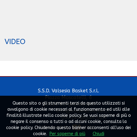
VIDEO
S.S.D. Valsesia Basket S.r.l.
Piazza Moscatelli, 6
Questo sito o gli strumenti terzi da questo utilizzati si
13011 Borgosesia (Vc)
avvalgono di cookie necessari al funzionamento ed utili alle
info@valsesiabasket.it
finalità illustrate nella cookie policy. Se vuoi saperne di più o
000344@spes.fip.it
negare il consenso a tutti o ad alcuni cookie, consulta la
Powered by
SLYVI.
cookie policy. Chiudendo questo banner acconsenti all'uso dei
cookie.
Per saperne di più
Chiudi