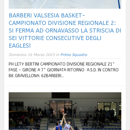
BARBERI VALSESIA BASKET-
CAMPIONATO DIVISIONE REGIONALE 2:
SI FERMA AD ORNAVASSO LA STRISCIA DI
SEI VITTORIE CONSECUTIVE DEGLI
EAGLES!
Domenica 16 Marzo 2025 in
Prima Squadra
PH LETY BERTINI CAMPIONATO DIVISIONE REGIONALE 21^
FASE - GIRONE A 7^ GIORNATA RITORNO A.S.D. IN CONTRO
BK GRAVELLONA: 62BARBERI...